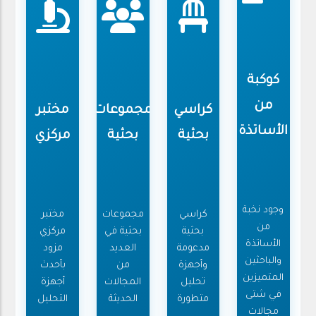
كوكبة
من
كراسي
مجموعات
مختبر
الأساتذة
بحثية
بحثية
مركزي
وجود نخبة
كراسي
مجموعات
مختبر
من
بحثية
بحثية في
مركزي
الأساتذة
مدعومة
العديد
مزود
والباحثين
وأجهزة
من
بأحدث
المتميزين
تحليل
المجالات
أجهزة
في شتى
متطورة
الحديثة
التحليل
مجالات