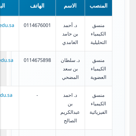
المنصب
الاسم
الهاتف
الب
منسق
د. أحمد
0114676001
edu.sa
الكيمياء
بن حامد
التحليلية
الغامدي
منسق
د. سلطان
0114675898
edu.sa
الكيمياء
بن سعد
العضوية
المضحي
منسق
د. احمد
-
du.sa
الكيمياء
بن
الفيزيائية
عبدالكريم
الصالح