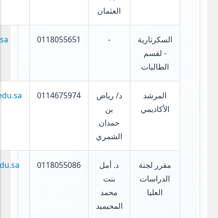
العثمان
السكرتارية
-
0118055651
sa
- لقسم
الطالبات
المرشد
د/ رياض
0114675974
edu.sa
الأكاديمي
بن
حمدان
الشمري
مقرر لجنة
د. أمل
0118055086
du.sa
الدراسات
بنت
العليا
محمد
المحيميد