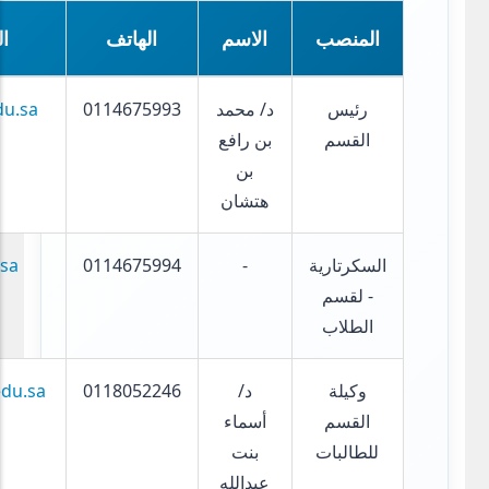
المنصب
الاسم
الهاتف
ال
رئيس
د/ محمد
0114675993
u.sa
القسم
بن رافع
بن
هتشان
السكرتارية
-
0114675994
sa
- لقسم
الطلاب
وكيلة
د/
0118052246
du.sa
القسم
أسماء
للطالبات
بنت
عبدالله