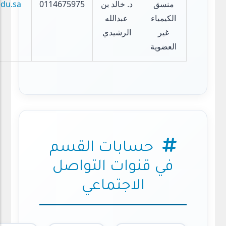
منسق
د. خالد بن
0114675975
edu.sa
الكيمياء
عبدالله
غير
الرشيدي
العضوية
حسابات القسم
في قنوات التواصل
الاجتماعي