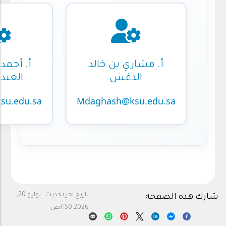
أ. مشاري بن خالد
أ. أحمد
الدغش
العبد
su.edu.sa
Mdaghash@ksu.edu.sa
تاريخ آخر تحديث :
يوليو 20,
شارك هذه الصفحة
2026 7:50ص