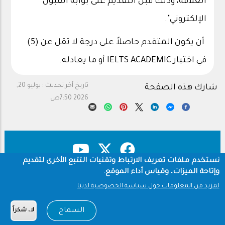
العلاقة، وذلك قبل التقديم على بوابة القبول
الإلكتروني".
أن يكون المتقدم حاصلاً على درجة لا تقل عن (5)
في اختبار
IELTS ACADEMIC
أو ما يعادله
.
تاريخ آخر تحديث :
يوليو 20,
شارك هذه الصفحة
2026 7:50ص
نستخدم ملفات تعريف الارتباط وتقنيات التتبع الأخرى لتقديم
وإتاحة الميزات، وقياس أداء الموقع.
حقوق النشر
سياسة الخصوصية
Footer
لمزيد من المعلومات حول سياسة الخصوصية لدينا
شروط الاستخدام
السماح
لا، شكراً
Copyright © 1960-2026 جامعة الملك سعود