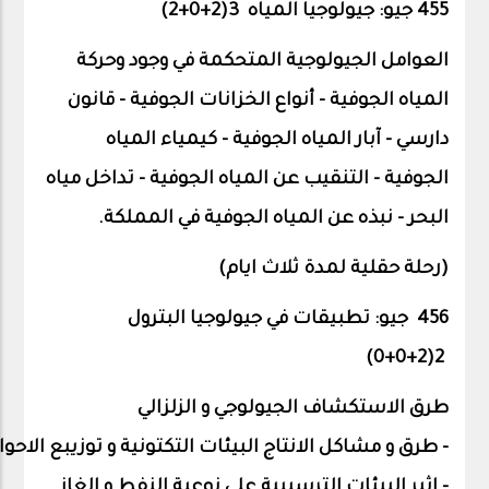
455 جيو: جيولوجيا المياه 3(2+0+
2
)
العوامل الجيولوجية المتحكمة في وجود وحركة
المياه الجوفية - أنواع الخزانات الجوفية - قانون
دارسي - آبار المياه الجوفية - كيمياء المياه
الجوفية - التنقيب عن المياه الجوفية - تداخل مياه
البحر - نبذه عن المياه الجوفية في المملكة.
(رحلة حقلية لمدة ثلاث ايام)
456 جيو: تطبيقات في جيولوجيا البترول
2(2+0+0)
طرق
الاستكشاف
الجيولوجي
و
الزلزالي
-
طرق
و
مشاكل
الانتاج
البيئات
التكتونية
و
توزيبع
الاحو
-
اثبر
البيئات
الترسيبية
على
نوعية
النفط
و
الغاز