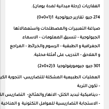
الفقاريات (رحلة ميدانية لمدة يومان).
274 جيو: تقارير جيولوجية 1(1+0+0)
صياغة التعبيرات والمصطلحات واستعمالاتها
الجيولوجية – تنسيق المعلومات – الاسماء
الجغرافية و الطبقية – الرسوم والخرائط – المراجع
و الملاحق – التدريب على أمثلة محلية.
301 جيو: جيومورفولوجيا 3(2+0+
2
)
العمليات
الطبيعية
المشكلة
للتضاريس-
التجوية
الكي
-
تكون
التربة
-
ديناميكية
تبديد
الكتل-
الانهار
والمثالج-
التضاريس
ال
-
الاستجابة
التضاريسية
للعوامل
التكتونية
و
المناخية