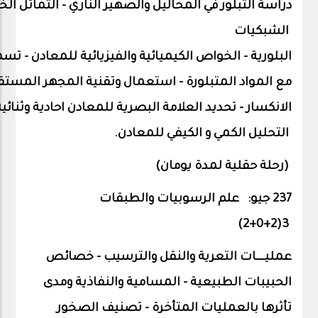
دراسة
التبلور
في
المحاليل
والصهير
الناري
-
التماثل
الخ
الشبكيات
البلورية
-
الخواص
الكيميائية
والفيزيائية
للمعادن
-
تسم
مع
المواد
المتبلورة
-
استعمال
وتقنية
المجهر
المست
الانكسار
-
تحديد
العلامة
البصرية
للمعادن
احادية
وثنائي
التحليل
الكمي
و
الكيفي
للمعادن.
(رحلة حقلية لمدة يومان)
237 جيو:
علم الرسوبيات والطبقات
)
2
3(2+0+
عمليــــات التعرية والنقل والترسيب - خصائص
الحبيبات الطبيعية - المسامية والنفاذية ومدى
تأثرها بالعمليات المتأخرة - تصنيف الصخور