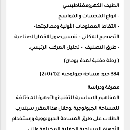
الطيف
الكهرومغناطيسي
-
انواع
المجسات
والمواسح
- التقاط
المعلومات
الأولية
ومعالجتها
-
التصحيح
المكاني -
تفسير
صور
الاقمار
الصناعية
-
طرق
التصنيف
- تحليل
المركب
الرئيسي.
)
رحلة
حقلية
لمدة
يومان
(
384 جيو: مساحة جيولوجية 2(1+0+
2
)
معرفة ودراسة
المفاهيم
الاساسية
للتقنياتوالأجهزة
المختلفة
للمساحة
الجيولوجية
.
وخلال
هذاالمقرر
سيتدرب
الطلاب
على
طرق
المساحة
الجيولوجية
وإستخدام
الأجهزة
المساحية
الحقلية
المختلفة
والتي