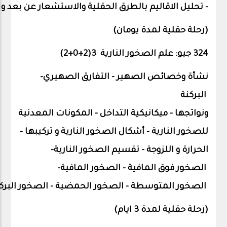
-
تحليل
الاقاليم
بالطرق
الحقلية
والاستشعار
عن
بعد
و
)
رحلة
حقلية
لمدة
يومان
(
324 جيو: علم الصخور النارية 3(2+0+
2
)
نشأة
وخصائص
الصهير
-
التفارق
الصهيري
–
البركنة
ونواتجها
-
ميكانيكية
التداخل
-
المكونات
المعدنية
للصخور
النارية
-
أشكال
الصخور
النارية
و
تركيبها -
الحرارة
و
اللزوجة
-
تقسيم
الصخور
النارية
–
الصخور فوق
المافية
-
الصخور
المافية
–
الصخور
المتوسطة
-
الصخور
الحمضية
-
الصخور
البرك
(رحلة حقلية لمدة 3 ايام)