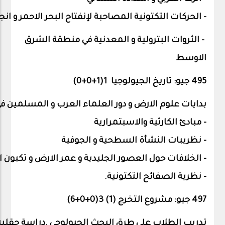
-
الحركات
التكتونية
المصاحبة
لإنفتاح
البحر
الاحمر
و
انج
- الثروات
البترولية
و
المعدنية
في
منطقة
الشرق
الاوسط
495 جيو: تاريخ الجيولوجيا 1(1+0+0)
بدايات
علوم
الارض
و
دور
العلماء
العرب
و
المسلمين
ف
-
مبادئ
الكارثية
والاسبتمرارية
-
نظريبات
النشأة
السطحية
و
الجوفية
-
الخلافات
حول
العصور
الجليدية
و
عمر
الارض
و
تكبون
ا
- نظرية
الصفائح
التكتونية
.
497 جيو: مشروع التخرج (1) 3(0+0+
6
)
تدريب
الطلاب
على
طرق
البحث
الجيولوجي
.
دراسة
حقلية