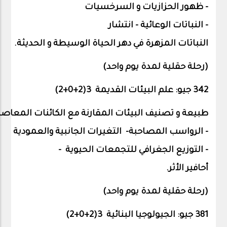
-
ظهور
الحزازيات
و
السرخسيات
-
النباتات
الوعائية -
انتشار
النباتات
المزهرة
في
دهر
الحياة
الوسيطة
و
الحديثة
.
)
رحلة
حقلية
لمدة
يوم
واحد
(
342 جيو: علم البيئات القديمة 3(2+0+
2
)
طبيعة
و
تصنيف
البيئات
المقارنة
مع
الكائنات
المعاصر
-
الرواسب
المصاحبة-
التغيرات
الجانبية
والعمودية
-
التوزيع
الجغرافي
للتجمعات
الحيوية
-
أحافير
الأثر.
)
رحلة
حقلية
لمدة
يوم
واحد
(
381 جيو: الجيولوجيا البنائية 3(2+0+
2
)