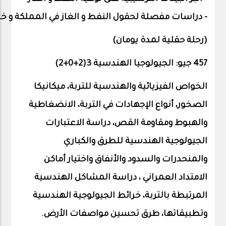
-
دراسات
مفصلة
لحقول
النفط
و
الغاز
في
المملكة
و
خا
)
رحلة
حقلية
لمدة
يومان
(
457 جيو: الجيولوجيا الهندسية 3(2+0+
2
)
الخواص الفيزيائية والهندسية للتربة، ميكانيكا
الصخور، أنواع الإجهادات في التربة، الانضغاطية
والهبوط ومقاومة القص، دراسة الاعتبارات
الجيولوجية الهندسية للطرق والكباري
والمنحدرات والسدود والأنفاق واختيار أماكن
الامتداد العمراني ، دراسة المشاكل الهندسية
المرتبطة بالتربة، خرائط الجيولوجية الهندسية
وتطبيقاتها، طرق تحسين مواصفات الأرض.