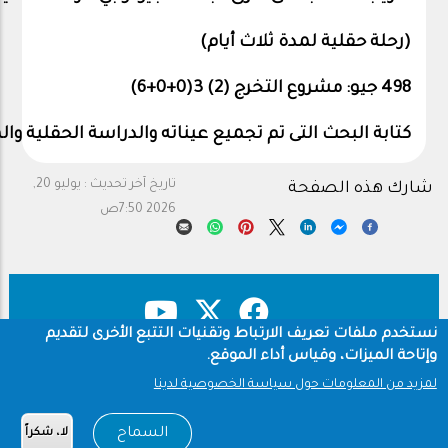
)
رحلة
حقلية
لمدة
ثلاث
أيام
(
498 جيو: مشروع التخرج (2) 3(0+0+
6
)
كتابة
البحث
التى
تم
تجميع
عيناته
والدراسة
الحقلية
وال
تاريخ آخر تحديث :
يوليو 20,
شارك هذه الصفحة
2026 7:50ص
نستخدم ملفات تعريف الارتباط وتقنيات التتبع الأخرى لتقديم
وإتاحة الميزات، وقياس أداء الموقع.
حقوق النشر
سياسة الخصوصية
Footer
لمزيد من المعلومات حول سياسة الخصوصية لدينا
شروط الاستخدام
السماح
لا، شكراً
Copyright © 1960-2026 جامعة الملك سعود