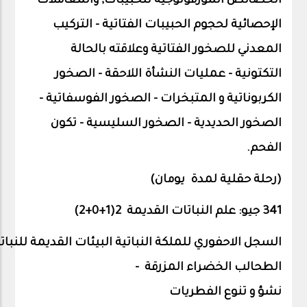
الخصائص المورفولوجية للحبيبات, والمعاملات
الإحصائية لحجوم الحبيبات الفتاتية - التركيب
المعدني للصخور الفتاتية وعلاقته بالحالة
التكتونية – عمليات النشأة اللاحقة - الصخور
الكربوناتية و المتبخرات - الصخور الفوسفاتية -
الصخور الحديدية - الصخور السليسية – تكون
الفحم.
(رحلة حقلية لمدة
يومان)
341 جيو: علم النباتات القديمة 2(1+0+
2
)
السجل
الاحفوري
للملكة
النباتية
البيئات
القديمة
للنبات
الطحالب
الخضراء
المزرقة
-
نشؤ
و
تنوع
الفطريات