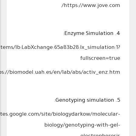
https://www.jove.com/
4. Enzyme Simulation:
items/lb:LabXchange:65a83b28:lx_simulation:1?
fullscreen=true
ps://biomodel.uah.es/en/lab/abs/activ_enz.htm
5. Genotyping simulation:
sites.google.com/site/biologydarkow/molecular-
biology/genotyping-with-gel-