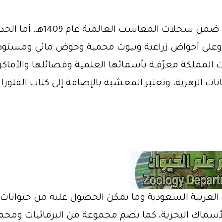
 تحتوي على أكثر من 85 نوعا بريا وعلى أحواض زراعية وبيوت محمية وحو
ات المملكة معرّفـة بأسمائها العلمية وفصائلها والأما
ة حوالي (5000) نوع من النباتات الزهرية، وتعتبر المعشبة بالإضافة إلى ك
لعربية السعودية وما يمكن الحصول عليه من حيوانات ال
 الأسماك البحرية، كما يضم مجموعة من البرمائيات ومجم