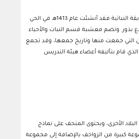
تأسست المعشبة عام 1385هـ، وتم تسجيلها ضمن سجلات المعاشب العالمية عام 1409هـ. أما الحديقة النباتية فقد أنشئت عام 1413هـ في الحي
ض مائي ومستودع بذور. وتضم معشبة قسم النبات والأحياء
كن التي جمعت منها وتاريخ جمعها، وقد تجمع
تاب الفلورا الذي قام بتأليفه أعضاء هيئة التدريس
بلاد الأخرى، ويحتوى المتحف على نماذج
وعة كبيرة من الزواحف بالإضافة إلى مجموعة