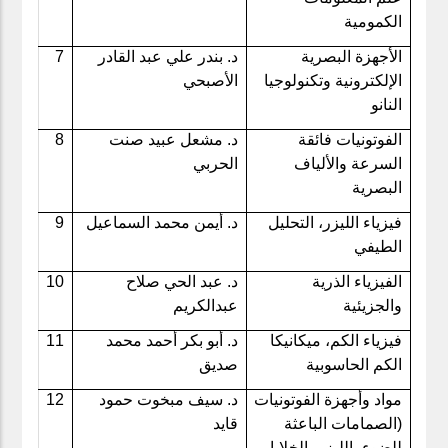
الكمومية
الأجهزة البصرية
د. بندر علي عبد القادر
7
الإلكترونية وتكنولوجيا
الأصبحي
النانو
الفوتونيات فائقة
د. مشعل عبيد صنت
8
السرعة والألياف
الحربي
البصرية
فيزياء الليزر، التحليل
د. أيمن محمد السماعيل
9
الطيفي
الفيزياء الذرية
د. عبد الحي صلاح
10
والجزيئية
عبدالكريم
فيزياء الكم، ميكانيكا
د. أبو بكر أحمد محمد
11
الكم الحاسوبية
صديق
مواد وأجهزة الفوتونيات
د. سيف مبخوت حمود
12
(الصمامات الباعثة
قايد
للضوء، الليزر، الخلايا