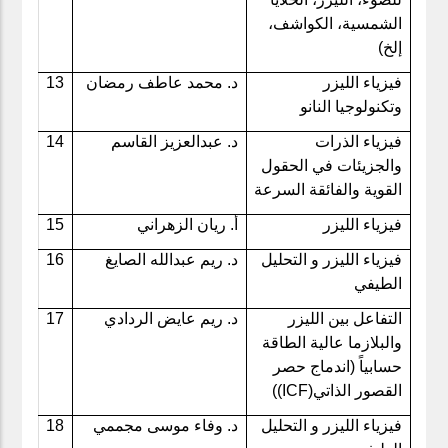
الشمسية، الكواشف،
إلخ)
فيزياء الليزر
د. محمد عاطف رمضان
13
وتكنولوجيا النانو
فيزياء الذرات
د. عبدالعزيز القاسم
14
والجزيئات في الحقول
القوية والفائقة السرعة
فيزياء الليزر
أ. ريان الزهراني
15
فيزياء الليزر و التحليل
د. ريم عبدالله الصايغ
16
الطيفي
التفاعل بين الليزر
د. ريم عايض الردادي
17
والبلازما عالية الطاقة
حسابياً (اندماج حصر
القصور الذاتي
ICF)
))
فيزياء الليزر و التحليل
د. وفاء موسى مجممي
18