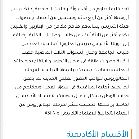
تعد كلية العلوم من أقدم وأكبر كليات الجامعة إذ تضم بين
أروقتها أكثر من أربع مائة وخمسين من أعضاء وعضوات
هيئة التدريس يساندهم طاقم مكافئ من الإداريين والفنيين
يخدم أكثر من ثلاثة آلاف من طلاب وطالبات الكلية إضافة
إلى دورها الأكبر في تدريس العلوم الأساسية لعدد من
كليات الجامعة وخلال السنوات الثلاث الماضية خطت
الكلية خطوات واثقة في مجال التطوير والارتقاء بمخرجاتها
التعليمية فقامت بتحديث برامجها الدراسية لمرحلة
البكالوريوس لتواكب التطور العلمي الحديث بما يحقق
لخريجيها أهلية المنافسة في سوق العمــل ويمكنهم من
خدمــة الوطن بشكل فاعـــل فحققت الاعتمــــاد الأكاديمــــي
لكافـــة برامجها الخمسة عشر لمرحلة البكالوريوس من
الهيئة الألمانيــة للاعتمـاد الأكاديمي ASIIN e.
الأقسام الأكاديمية