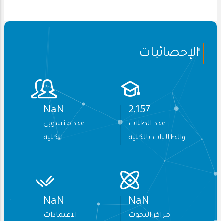
الإحصائيات
NaN
2,589
عدد الطلاب
عدد منسوبي
والطالبات بالكلية
الكلية
NaN
NaN
مراكز البحوث
الاعتمادات